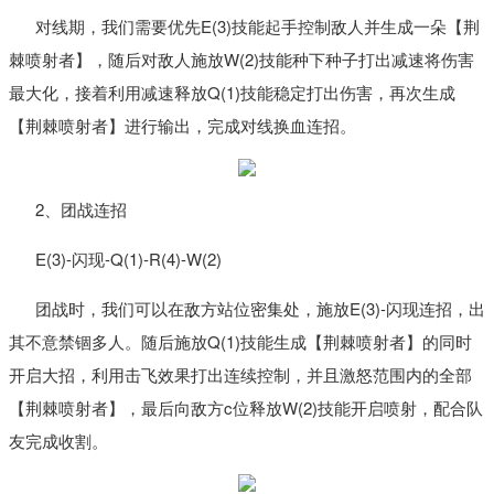
对线期，我们需要优先E(3)技能起手控制敌人并生成一朵【荆
棘喷射者】，随后对敌人施放W(2)技能种下种子打出减速将伤害
最大化，接着利用减速释放Q(1)技能稳定打出伤害，再次生成
【荆棘喷射者】进行输出，完成对线换血连招。
2、团战连招
E(3)-闪现-Q(1)-R(4)-W(2)
团战时，我们可以在敌方站位密集处，施放E(3)-闪现连招，出
其不意禁锢多人。随后施放Q(1)技能生成【荆棘喷射者】的同时
开启大招，利用击飞效果打出连续控制，并且激怒范围内的全部
【荆棘喷射者】，最后向敌方c位释放W(2)技能开启喷射，配合队
友完成收割。