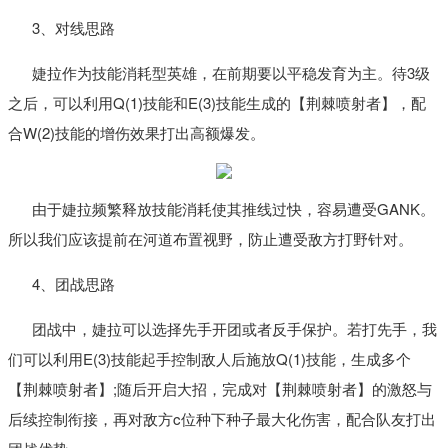
3、对线思路
婕拉作为技能消耗型英雄，在前期要以平稳发育为主。待3级
之后，可以利用Q(1)技能和E(3)技能生成的【荆棘喷射者】，配
合W(2)技能的增伤效果打出高额爆发。
由于婕拉频繁释放技能消耗使其推线过快，容易遭受GANK。
所以我们应该提前在河道布置视野，防止遭受敌方打野针对。
4、团战思路
团战中，婕拉可以选择先手开团或者反手保护。若打先手，我
们可以利用E(3)技能起手控制敌人后施放Q(1)技能，生成多个
【荆棘喷射者】;随后开启大招，完成对【荆棘喷射者】的激怒与
后续控制衔接，再对敌方c位种下种子最大化伤害，配合队友打出