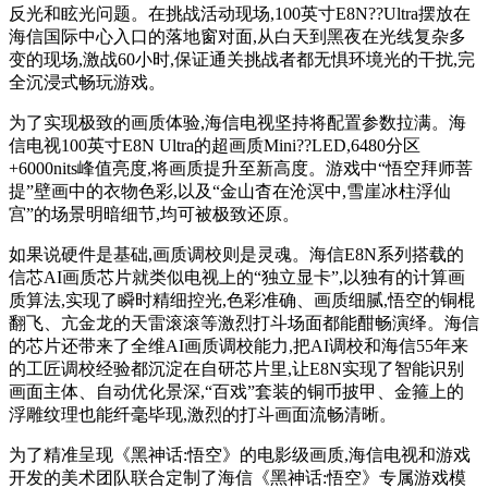
反光和眩光问题。在挑战活动现场,100英寸E8N??Ultra摆放在
海信国际中心入口的落地窗对面,从白天到黑夜在光线复杂多
变的现场,激战60小时,保证通关挑战者都无惧环境光的干扰,完
全沉浸式畅玩游戏。
为了实现极致的画质体验,海信电视坚持将配置参数拉满。海
信电视100英寸E8N Ultra的超画质Mini??LED,6480分区
+6000nits峰值亮度,将画质提升至新高度。游戏中“悟空拜师菩
提”壁画中的衣物色彩,以及“金山杳在沧溟中,雪崖冰柱浮仙
宫”的场景明暗细节,均可被极致还原。
如果说硬件是基础,画质调校则是灵魂。海信E8N系列搭载的
信芯AI画质芯片就类似电视上的“独立显卡”,以独有的计算画
质算法,实现了瞬时精细控光,色彩准确、画质细腻,悟空的铜棍
翻飞、亢金龙的天雷滚滚等激烈打斗场面都能酣畅演绎。海信
的芯片还带来了全维AI画质调校能力,把AI调校和海信55年来
的工匠调校经验都沉淀在自研芯片里,让E8N实现了智能识别
画面主体、自动优化景深,“百戏”套装的铜币披甲、金箍上的
浮雕纹理也能纤毫毕现,激烈的打斗画面流畅清晰。
为了精准呈现《黑神话:悟空》的电影级画质,海信电视和游戏
开发的美术团队联合定制了海信《黑神话:悟空》专属游戏模