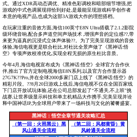
式。通过XDR高动态调优、精准色彩调校和暗部细节增强,把
游戏的中式色调展现得恰到好处,是最能呈现游戏科学创作者
本意的电视产品,也成为这部3A游戏大作的理想搭档。
在玩家注重的音效方面,海信100英寸E8N Ultra搭载了2.1.2影院
级环绕音响,配合多声道空间声场技术 ,增强声音的定位感??,带
来更为逼真的沉浸式立体声体验??。为了完美呈现游戏的音效
体验,海信电视更是联合杜比,对杜比全景声做了《黑神话:悟
空》专项声效校准优化,实现全程无损的原生杜比音质。
今年4月,海信电视宣布成为《黑神话:悟空》全球官方合作伙
伴,推出了官方定制电视海信E8N系列,以及官方合作显示器
27G7K??Pro,并在全球2000多家门店上线了《黑神话:悟空》的
精彩片段。??8月20日游戏上线后,海信电视不仅在全国百家线
下门店开放试玩体验,还在公司总部发起了“不通关,不上班”挑
战赛,让世界级显示科技和单主机精品大作携手,完美呈现并诠
释中国神话IP,为全球用户带来了一场科技与文化的饕餮盛宴。
黑神话：悟空全章节通关攻略汇总
（第一回：火照黑云）黑
（第二回：风都黄昏）黄
风山通关全流程
风岭通关全流程