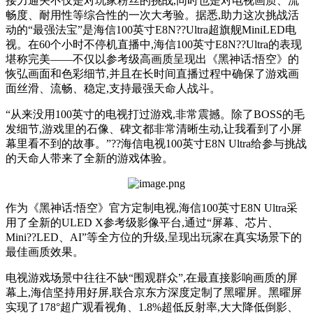
接力通关不仅是对玩家粉丝的挑战,同时也是对电视画质、流
畅度、耐用性等综合性的一次大考验。据悉,助力这次挑战活
动的“最强法宝”是海信100英寸E8N??Ultra超旗舰MiniLED电
视。在60个小时不停机直播中,海信100英寸E8N??Ultra的表现
堪称完美——不仅以参考级高画质呈现出《黑神话:悟空》的
恢弘画面和色彩细节,并且在长时间直播过程中确保了游戏画
面丝滑、流畅、稳定,支持最强天命人战斗。
“从来没用100英寸的电视打过游戏,非常震撼。除了BOSS的毛
发细节,游戏里的石像、碑文都非常清晰生动,让我看到了小屏
幕里看不到的故事。”??海信电视100英寸E8N Ultra给参与挑战
的天命人带来了全新的游戏体验。
作为《黑神话:悟空》官方定制电视,海信100英寸E8N Ultra采
用了全新的ULED X参考级影像平台,通过“屏幕、芯片、
Mini??LED、AI”等全方位的升级,呈现出玩家在真实场景下的
最佳画质效果。
电视游戏场景中往往不缺“围观群众”,在最直接影响画质的屏
幕上,海信坚持用好屏,联合京东方深度定制了黑曜屏。黑曜屏
实现了178°超广观看视角、1.8%超低反射率,大大降低倒影、