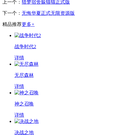
上一个：
猎梦宿舍躲猫猫正式版
下一个：
无悔华夏正式无限资源版
精品推荐
更多
+
战争时代2
详情
无尽森林
详情
神之召唤
详情
决战之地