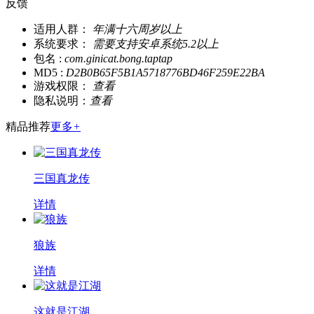
反馈
适用人群：
年满十六周岁以上
系统要求：
需要支持安卓系统5.2以上
包名 :
com.ginicat.bong.taptap
MD5 :
D2B0B65F5B1A5718776BD46F259E22BA
游戏权限：
查看
隐私说明：
查看
精品推荐
更多
+
三国真龙传
详情
狼族
详情
这就是江湖