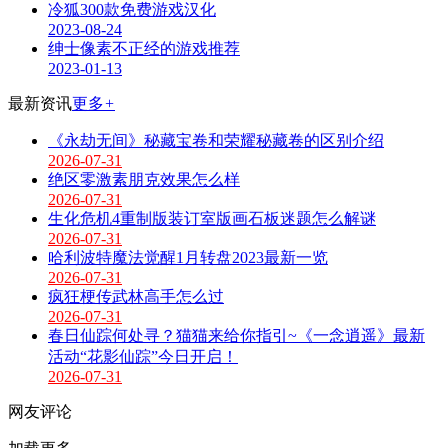
冷狐300款免费游戏汉化
2023-08-24
绅士像素不正经的游戏推荐
2023-01-13
最新资讯
更多
+
《永劫无间》秘藏宝卷和荣耀秘藏卷的区别介绍
2026-07-31
绝区零激素朋克效果怎么样
2026-07-31
生化危机4重制版装订室版画石板迷题怎么解谜
2026-07-31
哈利波特魔法觉醒1月转盘2023最新一览
2026-07-31
疯狂梗传武林高手怎么过
2026-07-31
春日仙踪何处寻？猫猫来给你指引~《一念逍遥》最新
活动“花影仙踪”今日开启！
2026-07-31
网友评论