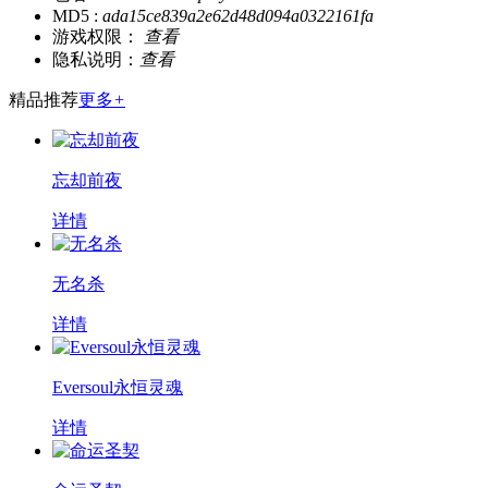
MD5 :
ada15ce839a2e62d48d094a0322161fa
游戏权限：
查看
隐私说明：
查看
精品推荐
更多
+
忘却前夜
详情
无名杀
详情
Eversoul永恒灵魂
详情