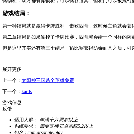
储物柜：‌双方都有储物柜，‌可以储存道具，‌但柜门可以被撬棍撬
游戏结局：
第一种结局就是赢得卡牌胜利，击败四哥，这时候主角就会获
第二章结局是如果输掉了卡牌比赛，四哥就会给一个同样的防
但是这里其实还有第三个结局，输比赛获得防毒面具之后，可
展开更多
上一个：
太阳神三国杀全英雄免费
下一个：
kards
游戏信息
反馈
适用人群：
年满十六周岁以上
系统要求：
需要支持安卓系统5.2以上
包名 :
com.arsonate.play