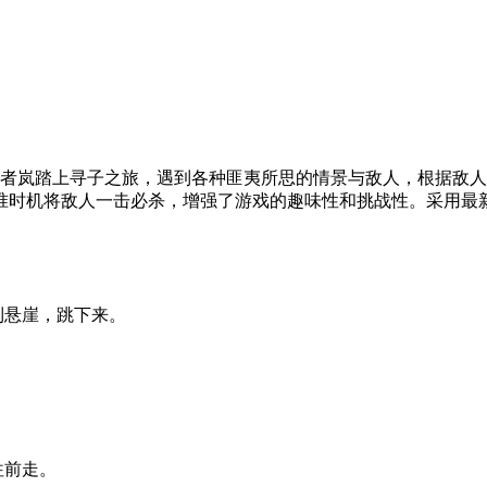
者岚踏上寻子之旅，遇到各种匪夷所思的情景与敌人，根据敌人
准时机将敌人一击必杀，增强了游戏的趣味性和挑战性。采用最
到悬崖，跳下来。
往前走。