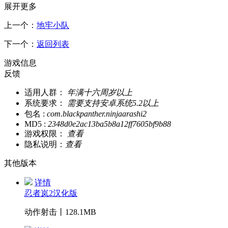
展开更多
上一个：
地牢小队
下一个：
返回列表
游戏信息
反馈
适用人群：
年满十六周岁以上
系统要求：
需要支持安卓系统5.2以上
包名 :
com.blackpanther.ninjaarashi2
MD5 :
2348d0e2ac13ba5b8a12ff7605bf9b88
游戏权限：
查看
隐私说明：
查看
其他版本
详情
忍者岚2汉化版
动作射击丨128.1MB