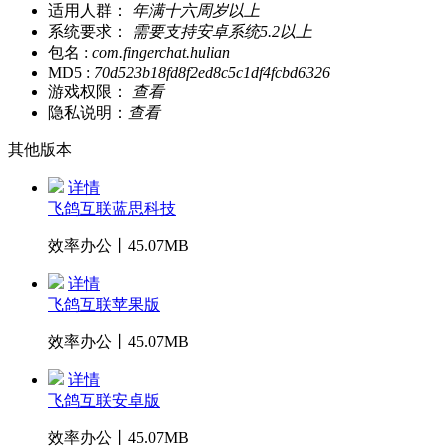
适用人群：
年满十六周岁以上
系统要求：
需要支持安卓系统5.2以上
包名 :
com.fingerchat.hulian
MD5 :
70d523b18fd8f2ed8c5c1df4fcbd6326
游戏权限：
查看
隐私说明：
查看
其他版本
详情
飞鸽互联蓝思科技
效率办公丨45.07MB
详情
飞鸽互联苹果版
效率办公丨45.07MB
详情
飞鸽互联安卓版
效率办公丨45.07MB